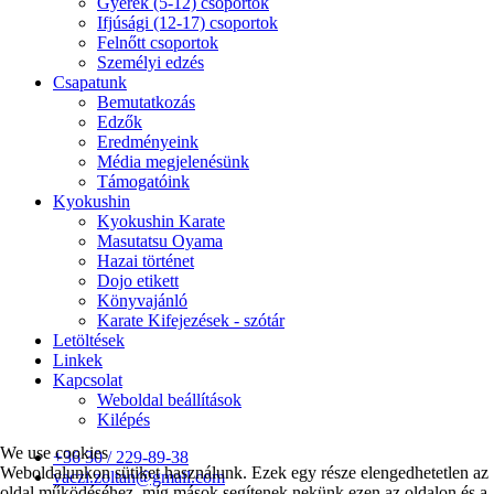
Gyerek (5-12) csoportok
Ifjúsági (12-17) csoportok
Felnőtt csoportok
Személyi edzés
Csapatunk
Bemutatkozás
Edzők
Eredményeink
Média megjelenésünk
Támogatóink
Kyokushin
Kyokushin Karate
Masutatsu Oyama
Hazai történet
Dojo etikett
Könyvajánló
Karate Kifejezések - szótár
Letöltések
Linkek
Kapcsolat
Weboldal beállítások
Kilépés
We use cookies
+36 30 / 229-89-38
Weboldalunkon sütiket használunk. Ezek egy része elengedhetetlen az
vaczi.zoltan@gmail.com
oldal működéséhez, míg mások segítenek nekünk ezen az oldalon és a