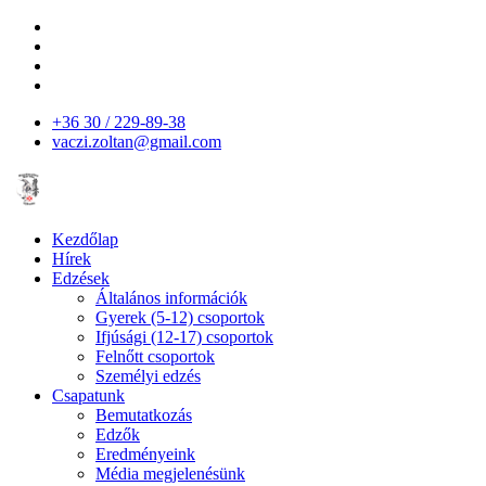
+36 30 / 229-89-38
vaczi.zoltan@gmail.com
Kezdőlap
Hírek
Edzések
Általános információk
Gyerek (5-12) csoportok
Ifjúsági (12-17) csoportok
Felnőtt csoportok
Személyi edzés
Csapatunk
Bemutatkozás
Edzők
Eredményeink
Média megjelenésünk