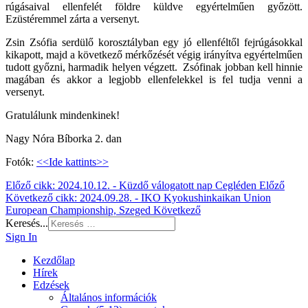
rúgásaival ellenfelét földre küldve egyértelműen győzött.
Ezüstéremmel zárta a versenyt.
Zsin Zsófia serdülő korosztályban egy jó ellenféltől fejrúgásokkal
kikapott, majd a következő mérkőzését végig irányítva egyértelműen
tudott győzni, harmadik helyen végzett. Zsófinak jobban kell hinnie
magában és akkor a legjobb ellenfelekkel is fel tudja venni a
versenyt.
Gratulálunk mindenkinek!
Nagy Nóra Bíborka 2. dan
Fotók:
<<Ide kattints>>
Előző cikk: 2024.10.12. - Küzdő válogatott nap Cegléden
Előző
Következő cikk: 2024.09.28. - IKO Kyokushinkaikan Union
European Championship, Szeged
Következő
Keresés...
Sign In
Kezdőlap
Hírek
Edzések
Általános információk