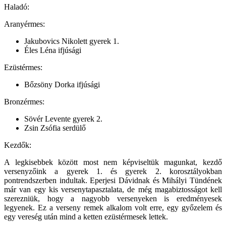
Haladó:
Aranyérmes:
Jakubovics Nikolett gyerek 1.
Éles Léna ifjúsági
Ezüstérmes:
Bőzsöny Dorka ifjúsági
Bronzérmes:
Sövér Levente gyerek 2.
Zsin Zsófia serdülő
Kezdők:
A legkisebbek között most nem képviseltük magunkat, kezdő
versenyzőink a gyerek 1. és gyerek 2. korosztályokban
pontrendszerben indultak. Eperjesi Dávidnak és Mihályi Tündének
már van egy kis versenytapasztalata, de még magabiztosságot kell
szerezniük, hogy a nagyobb versenyeken is eredményesek
legyenek. Ez a verseny remek alkalom volt erre, egy győzelem és
egy vereség után mind a ketten ezüstérmesek lettek.