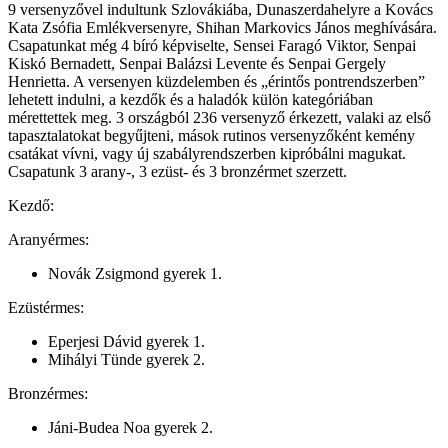
9 versenyzővel indultunk Szlovákiába, Dunaszerdahelyre a Kovács
Kata Zsófia Emlékversenyre, Shihan Markovics János meghívására.
Csapatunkat még 4 bíró képviselte, Sensei Faragó Viktor, Senpai
Kiskó Bernadett, Senpai Balázsi Levente és Senpai Gergely
Henrietta. A versenyen küzdelemben és „érintős pontrendszerben”
lehetett indulni, a kezdők és a haladók külön kategóriában
mérettettek meg. 3 országból 236 versenyző érkezett, valaki az első
tapasztalatokat begyűjteni, mások rutinos versenyzőként kemény
csatákat vívni, vagy új szabályrendszerben kipróbálni magukat.
Csapatunk 3 arany-, 3 ezüst- és 3 bronzérmet szerzett.
Kezdő:
Aranyérmes:
Novák Zsigmond gyerek 1.
Ezüstérmes:
Eperjesi Dávid gyerek 1.
Mihályi Tünde gyerek 2.
Bronzérmes:
Jáni-Budea Noa gyerek 2.