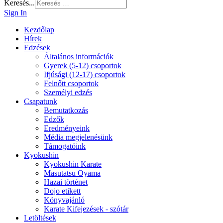
Keresés...
Sign In
Kezdőlap
Hírek
Edzések
Általános információk
Gyerek (5-12) csoportok
Ifjúsági (12-17) csoportok
Felnőtt csoportok
Személyi edzés
Csapatunk
Bemutatkozás
Edzők
Eredményeink
Média megjelenésünk
Támogatóink
Kyokushin
Kyokushin Karate
Masutatsu Oyama
Hazai történet
Dojo etikett
Könyvajánló
Karate Kifejezések - szótár
Letöltések