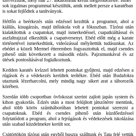
szerveztünk, mely már 27. alkalommal került megrendezésre. Ismét
sok izgalmas programmal készültük, amik mellett persze a karatéban
is sokat fejlődtek a tanítványok.
Hétfőn a beérkezés után edzéssel kezdtük a programot, ahol a
kiállás, kisugárzás, majd ütőiskola volt a fókuszban. Tízórai után
kialakítottuk a csapatokat, majd ismerkedéssel, csapatkiáltással és
aszfaltrajzzal elkezdtük a csapatversenyt. Ebéd előtt még a karate
történetével ismerkedtünk, videózással mélyítettük tudásunkat. Az
ebédet a közeli Mermel étteremben fogyasztottuk el, majd csendes
pihenő után következett a második edzés. Pajzsmunkával és az
ütések pontosításával foglalkoztunk.
Kedden karatés kvízzel lehetett pontokat gyűjteni, majd edzésen a
rúgások és a védekezés kerültek terítékre. Ebéd után Budafokra
utaztunk lézerharcolni, mely mindig nagy sikert arat a táborozók
körében.
Szerdán több csoportban övfokozat szerint zajlott japán system és
kihon gyakorlás. Edzés után a most felújított játszótérre mentünk,
ahol több körös számháborúban lehetett pontokat szerezni a
csapatoknak. Ebéd és csendes pihenő után küzdőedzéssel
folytatódott a program, ahol a fejrúgások és védekezések iskolázása
után szabad küzdelmekre került sor.
Csütörtökön tízórai után egyből buszra szálltunk és Tata felé vettük