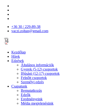
+36 30 / 229-89-38
vaczi.zoltan@gmail.com
Kezdőlap
Hírek
Edzések
Általános információk
Gyerek (5-12) csoportok
Ifjúsági (12-17) csoportok
Felnőtt csoportok
Személyi edzés
Csapatunk
Bemutatkozás
Edzők
Eredményeink
Média megjelenésünk