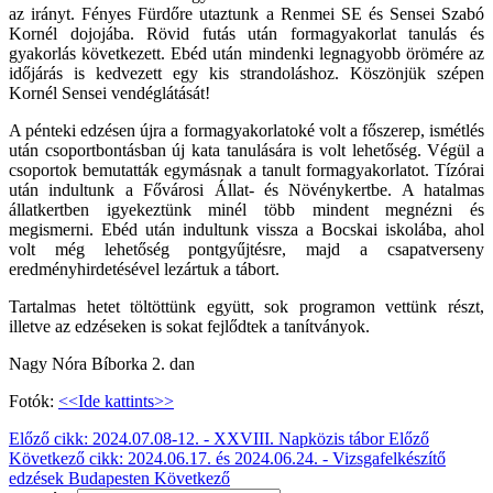
az irányt. Fényes Fürdőre utaztunk a Renmei SE és Sensei Szabó
Kornél dojojába. Rövid futás után formagyakorlat tanulás és
gyakorlás következett. Ebéd után mindenki legnagyobb örömére az
időjárás is kedvezett egy kis strandoláshoz. Köszönjük szépen
Kornél Sensei vendéglátását!
A pénteki edzésen újra a formagyakorlatoké volt a főszerep, ismétlés
után csoportbontásban új kata tanulására is volt lehetőség. Végül a
csoportok bemutatták egymásnak a tanult formagyakorlatot. Tízórai
után indultunk a Fővárosi Állat- és Növénykertbe. A hatalmas
állatkertben igyekeztünk minél több mindent megnézni és
megismerni. Ebéd után indultunk vissza a Bocskai iskolába, ahol
volt még lehetőség pontgyűjtésre, majd a csapatverseny
eredményhirdetésével lezártuk a tábort.
Tartalmas hetet töltöttünk együtt, sok programon vettünk részt,
illetve az edzéseken is sokat fejlődtek a tanítványok.
Nagy Nóra Bíborka 2. dan
Fotók:
<<Ide kattints>>
Előző cikk: 2024.07.08-12. - XXVIII. Napközis tábor
Előző
Következő cikk: 2024.06.17. és 2024.06.24. - Vizsgafelkészítő
edzések Budapesten
Következő